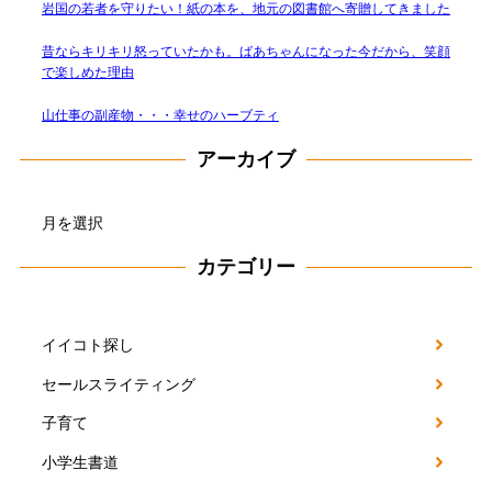
岩国の若者を守りたい！紙の本を、地元の図書館へ寄贈してきました
昔ならキリキリ怒っていたかも。ばあちゃんになった今だから、笑顔
で楽しめた理由
山仕事の副産物・・・幸せのハーブティ
アーカイブ
ア
ー
カ
カテゴリー
イ
ブ
イイコト探し
セールスライティング
子育て
小学生書道