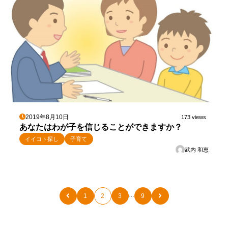
2019年8月10日
173 views
あなたはわが子を信じることができますか？
イイコト探し
子育て
武内 和恵
…
1
2
3
9