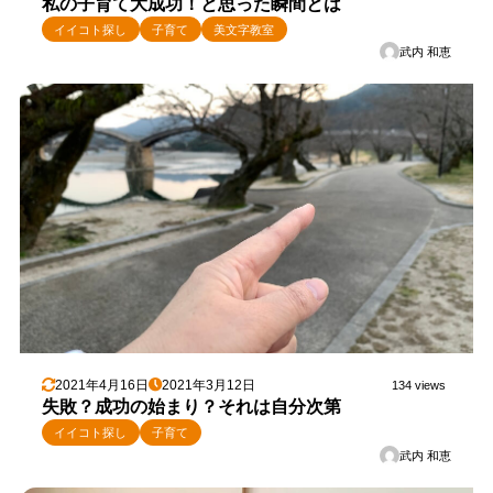
私の子育て大成功！と思った瞬間とは
イイコト探し
子育て
美文字教室
武内 和恵
2021年4月16日
2021年3月12日
134 views
失敗？成功の始まり？それは自分次第
イイコト探し
子育て
武内 和恵