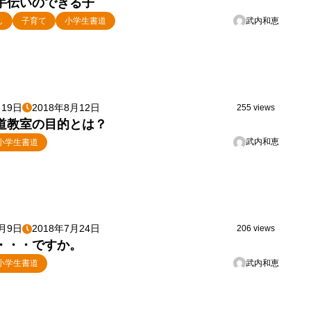
手伝いのできる子
武内和恵
し
子育て
小学生書道
月19日
2018年8月12日
255 views
道教室の目的とは？
武内和恵
小学生書道
2月9日
2018年7月24日
206 views
・・・ですか。
武内和恵
小学生書道