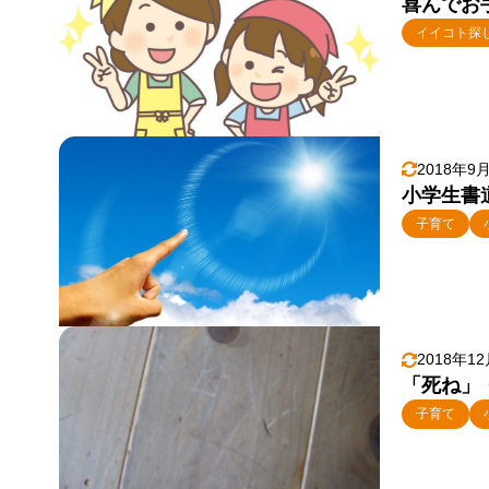
喜んでお
イイコト探
2018年9
小学生書
子育て
2018年1
「死ね」
子育て