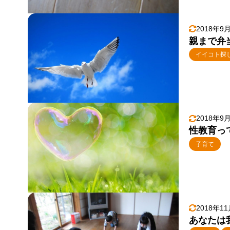
2018年9
親まで弁
イイコト探
2018年9
性教育っ
子育て
2018年1
あなたは