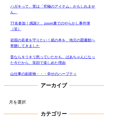
ハガキって、実は「究極のアイテム」かもしれませ
ん。
77名参加！感謝と、zoom裏でのやらかし事件簿
（笑）
岩国の若者を守りたい！紙の本を、地元の図書館へ
寄贈してきました
昔ならキリキリ怒っていたかも。ばあちゃんになっ
た今だから、笑顔で楽しめた理由
山仕事の副産物・・・幸せのハーブティ
アーカイブ
ア
ー
カテゴリー
カ