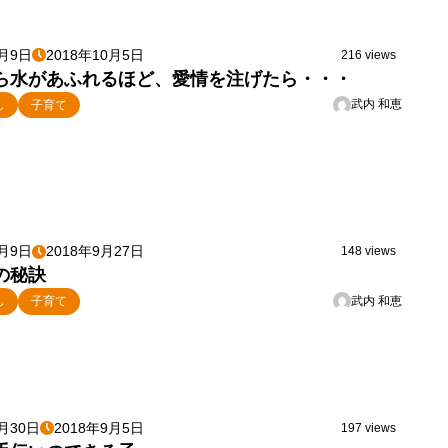
1月9日
2018年10月5日
216 views
ら水があふれるほど、愛情を注げたら・・・
武内 和恵
し
子育て
1月9日
2018年9月27日
148 views
の秘訣
武内 和恵
し
子育て
0月30日
2018年9月5日
197 views