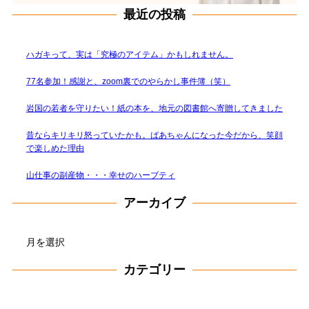
最近の投稿
ハガキって、実は「究極のアイテム」かもしれません。
77名参加！感謝と、zoom裏でのやらかし事件簿（笑）
岩国の若者を守りたい！紙の本を、地元の図書館へ寄贈してきました
昔ならキリキリ怒っていたかも。ばあちゃんになった今だから、笑顔
で楽しめた理由
山仕事の副産物・・・幸せのハーブティ
アーカイブ
ア
ー
カ
カテゴリー
イ
ブ