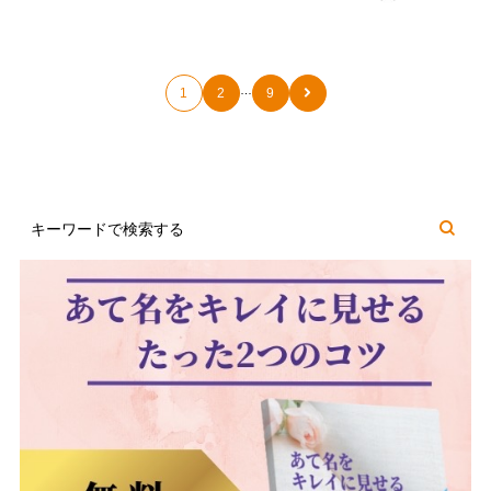
…
1
2
9