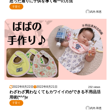
思った通りに子供を導く唯一の方法
子育て
武内 和恵
2022年8月22日
2022年8月21日
232 views
わざわざ買わなくてもカワイイのができる不用品活
用術(*^^)v
子育て
武内 和恵