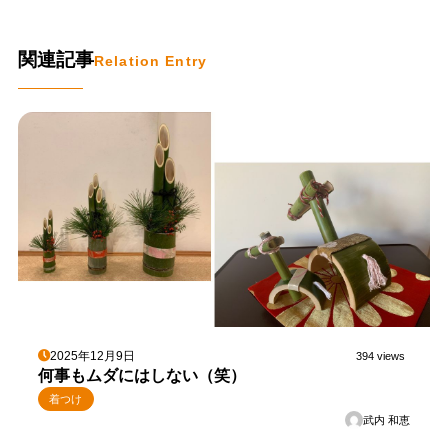
関連記事
Relation Entry
2025年12月9日
394 views
何事もムダにはしない（笑）
着つけ
武内 和恵