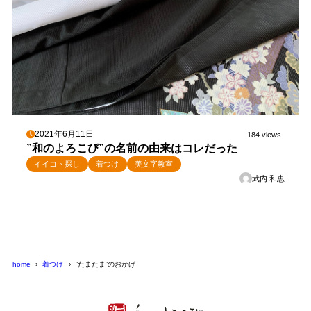
2021年6月11日
184 views
”和のよろこび”の名前の由来はコレだった
イイコト探し
着つけ
美文字教室
武内 和恵
home
着つけ
”たまたま”のおかげ