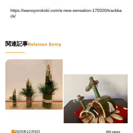
https://wanoyorokobi.com/a-new-sensation-170320/trackba
ck/
関連記事
Relation Entry
2025年12月9日
390 views