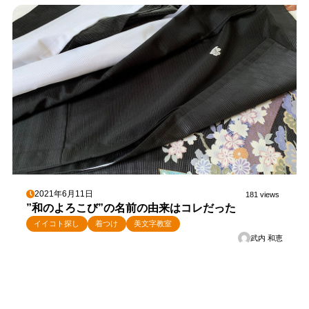
2021年6月11日
181 views
”和のよろこび”の名前の由来はコレだった
イイコト探し
着つけ
美文字教室
武内 和恵