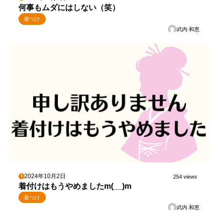
何事もムダにはしない（笑）
着つけ
武内 和恵
2024年10月2日
254 views
着付けはもうやめましたm(__)m
着つけ
武内 和恵