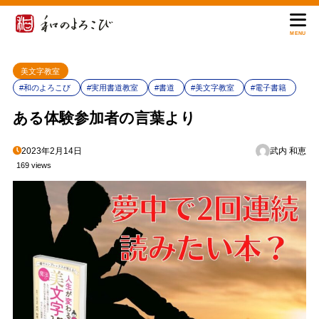
MENU
美文字教室
#和のよろこび
#実用書道教室
#書道
#美文字教室
#電子書籍
ある体験参加者の言葉より
2023年2月14日
武内 和恵
169 views