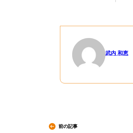
武内 和恵
前の記事