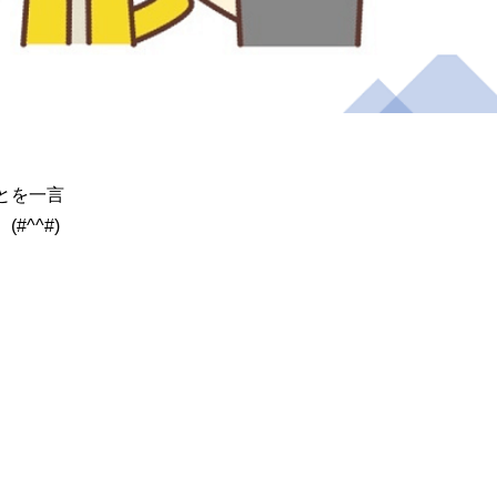
とを一言
^^#)