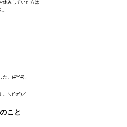
お休みしていた方は
ん。
。
。(#^^#)」
＼(^o^)／
頃のこと