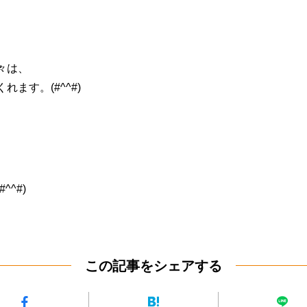
、
々は、
ます。(#^^#)
^#)
この記事をシェアする