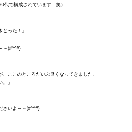
80代で構成されています 笑）
きとった！」
(#^^#)
が、ここのところだいぶ良くなってきました。
い。」
いよ～～(#^^#)