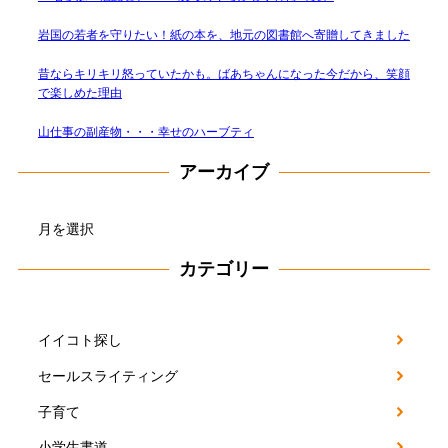
岩国の若者を守りたい！紙の本を、地元の図書館へ寄贈してきました
昔ならキリキリ怒っていたかも。ばあちゃんになった今だから、笑顔
で楽しめた理由
山仕事の副産物・・・幸せのハーブティ
アーカイブ
ア
ー
カ
カテゴリー
イ
ブ
イイコト探し
セールスライティング
子育て
小学生書道