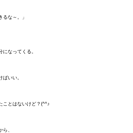
きるな～。」
分になってくる。
けばいい。
。
ことはないけど？(^^♪
から、