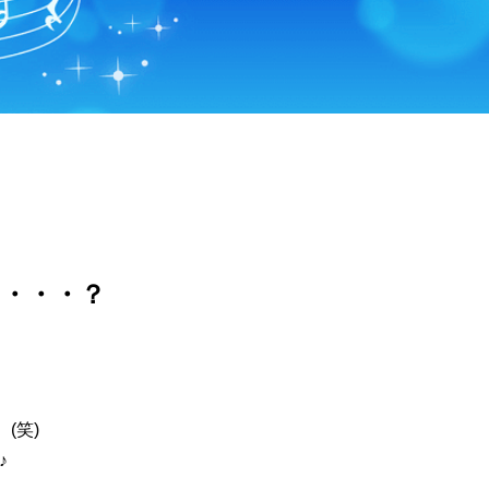
・・・？
(笑)
♪