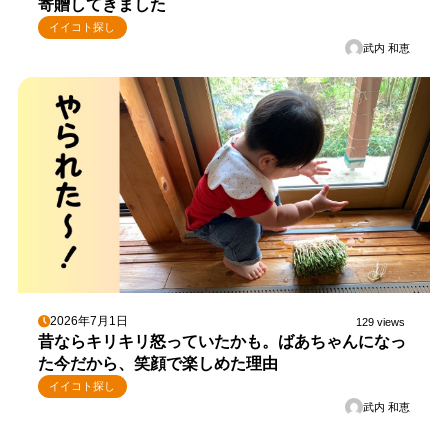
寄贈してきました
イイコト探し
武内 和恵
2026年7月1日
129 views
昔ならキリキリ怒っていたかも。ばあちゃんになっ
た今だから、笑顔で楽しめた理由
イイコト探し
武内 和恵