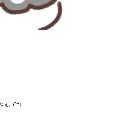
。(^^♪