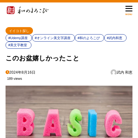
MENU
イイコト探し
#Udemy講座
#オンライン美文字講座
#和のよろこび
#武内和恵
#美文字教室
このお盆嬉しかったこと
2024年8月16日
武内 和恵
189 views