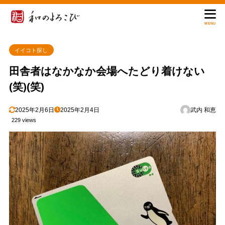
MENU
イイコト探し
田舎者はなかなか会場へたどり着けない
(笑)(笑)
2025年2月6日
2025年2月4日
武内 和恵
229 views