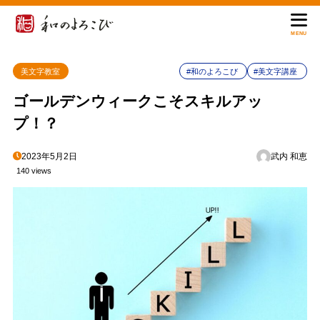
MENU
美文字教室
#和のよろこび
#美文字講座
ゴールデンウィークこそスキルアッ
プ！？
2023年5月2日
武内 和恵
140 views