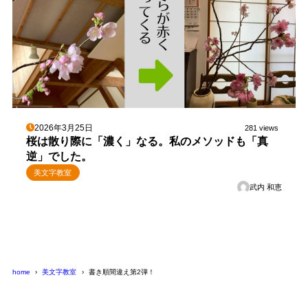
2026年3月25日
281 views
桜は散り際に「濃く」なる。私のメソッドも「真
逆」でした。
美文字教室
武内 和恵
home
美文字教室
書き順間違え第2弾！