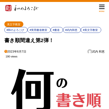
MENU
美文字教室
#和のよろこび
#実用書道教室
#書道
#武内和恵
#美文字教室
書き順間違え第2弾！
2023年6月7日
武内 和恵
190 views