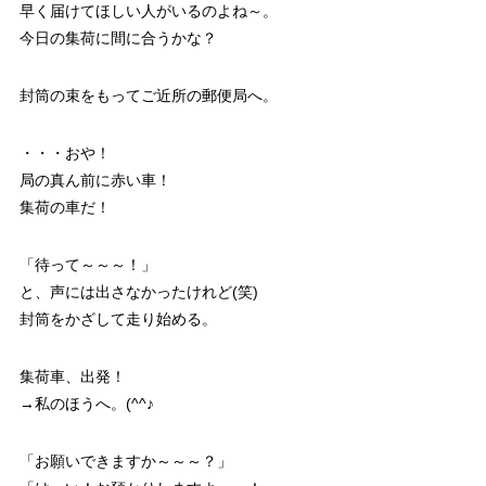
早く届けてほしい人がいるのよね～。
今日の集荷に間に合うかな？
封筒の束をもってご近所の郵便局へ。
・・・おや！
局の真ん前に赤い車！
集荷の車だ！
「待って～～～！」
と、声には出さなかったけれど(笑)
封筒をかざして走り始める。
集荷車、出発！
→私のほうへ。(^^♪
「お願いできますか～～～？」