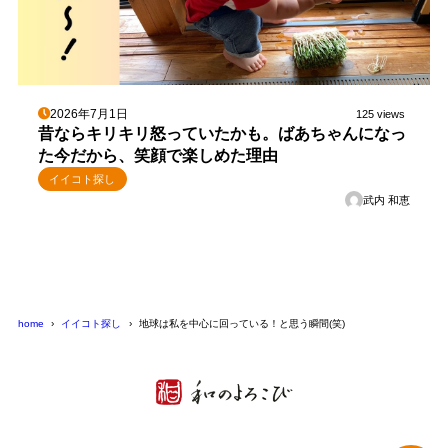
2026年7月1日
125 views
昔ならキリキリ怒っていたかも。ばあちゃんになっ
た今だから、笑顔で楽しめた理由
イイコト探し
武内 和恵
home
イイコト探し
地球は私を中心に回っている！と思う瞬間(笑)