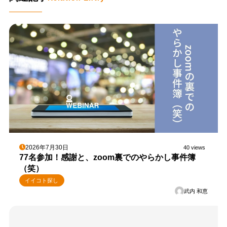
2026年7月30日
40 views
77名参加！感謝と、zoom裏でのやらかし事件簿
（笑）
イイコト探し
武内 和恵