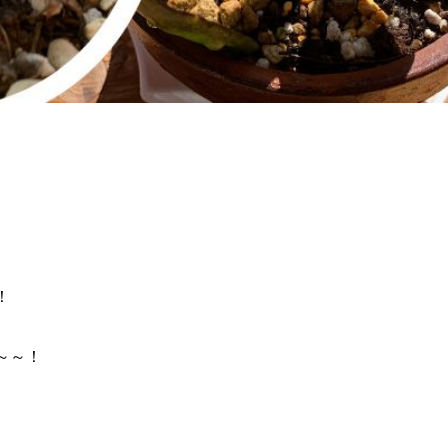
！
～～！