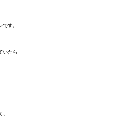
レです。
ていたら
）
て、