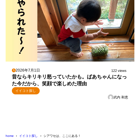
2026年7月1日
122 views
昔ならキリキリ怒っていたかも。ばあちゃんになっ
た今だから、笑顔で楽しめた理由
イイコト探し
武内 和恵
home
イイコト探し
シアワセは、ここにある！