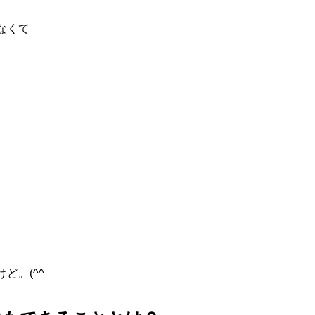
なくて
。
ど。(^^ゞ