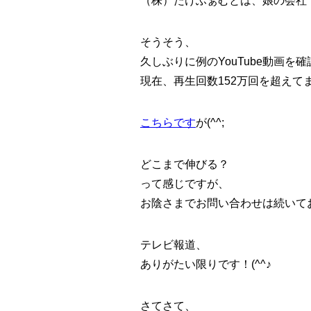
（株）たけふぁむとは、娘の会社
そうそう、
久しぶりに例のYouTube動画を
現在、再生回数152万回を超えて
こちらです
が(^^;
どこまで伸びる？
って感じですが、
お陰さまでお問い合わせは続いて
テレビ報道、
ありがたい限りです！(^^♪
さてさて、