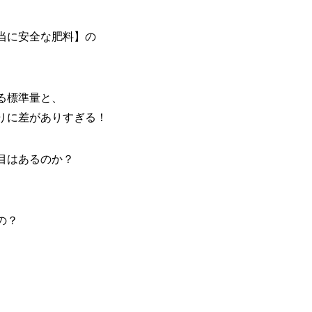
当に安全な肥料】の
る標準量と、
りに差がありすぎる！
目はあるのか？
の？
。