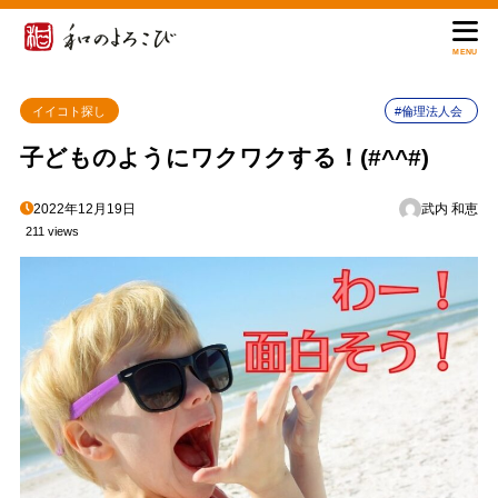
MENU
イイコト探し
#倫理法人会
子どものようにワクワクする！(#^^#)
2022年12月19日
武内 和恵
211 views