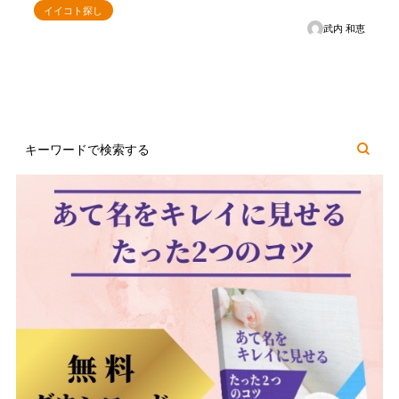
イイコト探し
武内 和恵