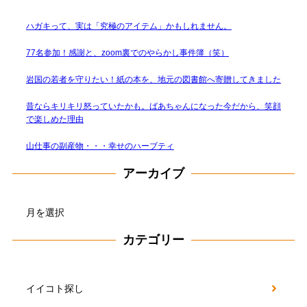
ハガキって、実は「究極のアイテム」かもしれません。
77名参加！感謝と、zoom裏でのやらかし事件簿（笑）
岩国の若者を守りたい！紙の本を、地元の図書館へ寄贈してきました
昔ならキリキリ怒っていたかも。ばあちゃんになった今だから、笑顔
で楽しめた理由
山仕事の副産物・・・幸せのハーブティ
アーカイブ
ア
ー
カ
カテゴリー
イ
ブ
イイコト探し